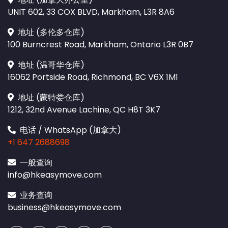
UNIT 602, 33 COX BLVD, Markham, L3R 8A6
地址 (多伦多仓库)
100 Burncrest Road, Markham, Ontario L3R 0B7
地址 (温哥华仓库)
16062 Portside Road, Richmond, BC V6X 1M1
地址 (蒙特娄仓库)
1212, 32nd Avenue Lachine, QC H8T 3K7
电话 / WhatsApp (加拿大)
+1 647 2688698
一般查询
info@hkeasymove.com
业务查询
business@hkeasymove.com