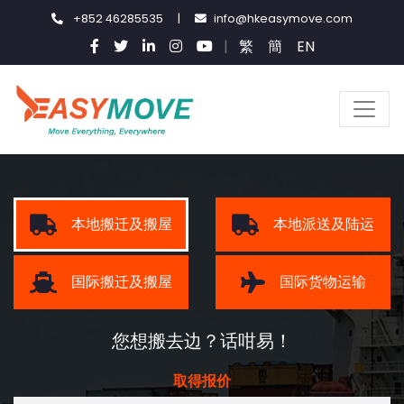
+852 46285535
|
info@hkeasymove.com
|
繁
簡
EN
本地搬迁及搬屋
本地派送及陆运
国际搬迁及搬屋
国际货物运输
您想搬去边？话咁易！
取得报价