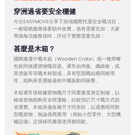
穿洲過省要安全穩健
今次EASYMOVE分享下加強國際托運安全嘅項目，
一般呢啲服務係要額外收費，係有需要先加，大家
學識每項服務係咩，評估下實際需要先加：
甚麼是木箱？
國際搬運中嘅木箱（Wooden Crate）係一種用嚟
包裝同保護貨物嘅容器。通常由夾板、纖維板，或
蔗渣版等等嘅木材製成，具有堅固嘅結構同耐用
性，能夠承受運輸過程中嘅振動同衝擊。
木箱通常係根據貨物嘅尺寸同重量度身定制做，以
確保貨物能夠安全咁運輸，比較預訂尺寸嘅方式節
省運費。木箱具備各種尺寸同形狀，以適應唔同類
型嘅貨物，無論係商業用 （例如小型零件、大型機
械設備）定係移民搬屋使用都啱駛。