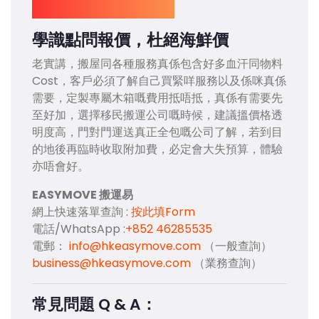
學識點問報價，杜絕海鮮價
老實講，搬屋同各種服務真係包含好多血汗同物料
Cost，客戶必須了解自己買緊咩服務以及係咪真係
需要，定製專屬木箱嘅費用抵唔抵，真係有需要先
至好加，選擇移民搬運公司嘅時候，建議搵價格透
明度高，門對門運送真正全包嘅公司了解，若到目
的地後再臨時收取附加費，必定會大失預算，體驗
亦唔會好。
EASYMOVE 搬運易
網上快速落單查詢 :
按此填Form
電話/WhatsApp :
+852 46285535
電郵：
info@hkeasymove.com
（一般查詢）
business@hkeasymove.com
（業務查詢）
常見問題 Q & A：