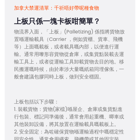
加拿大禁運清單：千祈唔好帶呢種食物
上板只係一塊卡板咁簡單？
物流界入面，「上板」(Palletizing) 係指將貨物放
置喺運輸載具（Carrier ，例如貨櫃、貨車、飛機
等）上面嘅載板，或者載具嘅內部，以便進行運
輸。通常用嚟形容貨物從倉庫，或集貨點裝載去運
輸工具上，或者從運輸工具卸載貨物去目的地。移
民搬運嘅時候，由於牽涉大量嘅紙箱同埋傢俬，一
般會建議包膠同時上板，做到安全穩固。
上板包括以下步驟：
1. 裝載貨物：貨物(家檔)喺屋企、倉庫或集貨點進
行包裝、標記同準備後，通常會用起重機、唧車或
其他裝卸設備，將其放置在運輸載具嘅載板上。
2. 安全固定：為咗確保貨物喺運輸過程中嘅穩定性
同安全性，通常會用繩索、飛機帶或其他固定裝