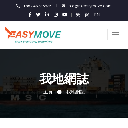
+852 46285535
|
info@hkeasymove.com
|
繁
簡
EN
我地網誌
主頁
我地網誌