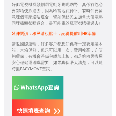
好似電視機呀鬚刨啊電動牙刷呢啲野，真係冇乜必
要都唔使拎過去，因為喺當地買仲平。有時仲要留
意埋個電壓適唔適合，譬如係移民去加拿大個電壓
同埋插頭都唔適合，盡可能電器嘅嘢都唔帶過去!
延伸閱讀：移民清稅貼士，記得提前叫HR準備
講返國際運輸，好多客戶都想知係咪一定要定製木
箱，木箱係好，但只可以用一次，費用較高，亦唔
夠環保，有機會淨係包膠加上板，都足夠移民搬屋
安心穩健運送嘅需要，如果真係唔太清楚，可以隨
時搵EASYMOVE查詢。