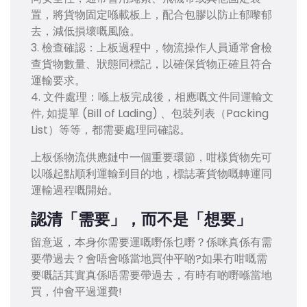
置，將貨物固定喺載板上，配合包膠以防止郁嚟郁
去，減低損壞嘅風險。
3. 檢查確認：上板過程中，物流操作人員通常會檢
查貨物數量、狀態同標記，以確保貨物正確且符合
運輸要求。
4. 文件處理：喺上板完成後，相應嘅文件同運輸文
件, 如提單 (Bill of Lading) 、包裝列表（Packing
List）等等，都需要處理同確認。
上板係物流供應鏈中一個重要環節，咁樣貨物先可
以喺起點順利運輸到目的地，標誌著貨物嘅轉運同
運輸過程嘅開始。
認清「需要」，而不是「想要」
留意返，本身你需要運嘅嘢係乜嘢？係咪真係有需
要帶過去？會唔會喺當地買仲平啲?如果冇咁嘅需
要嘅話其實真係唔需要帶過去，有時有啲嘢喺當地
買，仲會平過運費!