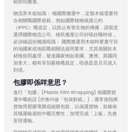
裝卸同搬運。
物流界木箱知識： 喺國際搬運中，定製木箱需要符
合相關嘅國際規範，例如國際植物保護公約
（IPPC）嘅規定，以防止有害生物的傳播，請留意
選擇國際物流公司、移民搬屋公司好唔好嘅時候，
必須確認佢哋識唔識： 國際搬運用木箱時要遵守目
的地國家或地區嘅相關法規同要求，尤其係關於木
材檢疫同處理，發達國家例如美國、澳洲、英國同
加拿大，都有等別嚴格嘅規定，唔係是是旦旦就入
到境。
包膠即係咩意思？
進行「包膠」(Plastic Film Wrapping) 係國際貨
運中嘅術語 (亦會叫做「包保鮮紙」)，通常係指將
貨物用塑膠薄膜或縮膜包裝，以保護貨物，並確保
其喺運輸過程中嘅完整性，加埋完成「上板」先會
安排運輸。