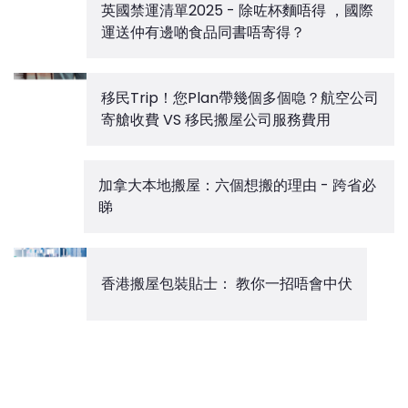
英國禁運清單2025 - 除咗杯麵唔得 ，國際
運送仲有邊啲食品同書唔寄得？
移民Trip！您Plan帶幾個多個喼？航空公司
寄艙收費 VS 移民搬屋公司服務費用
加拿大本地搬屋：六個想搬的理由 - 跨省必
睇
香港搬屋包裝貼士： 教你一招唔會中伏