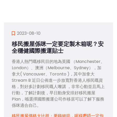
2023-08-10
移民搬屋係咪一定要定製木箱呢？安
全穩健國際搬運貼士
香港人熱門嘅移民目的地為英國 （Manchester、
London）、澳洲（Melbourne、Sydney），加
拿大( Vancouver、Toronto )，其中加拿大
Stream B 近日公佈進一步放寬對香港人移民嘅資
格，對好多計劃移民嘅人嚟講 ，非常心動並且馬上
行動，了解計劃後，早日動身安排好移民搬屋
Plan，喺選擇國際搬運公司作移居可以了解下服務
係咪適合自己。
移民搬屋價格大比拼：要睇細節，呢樣嘢唔一定包